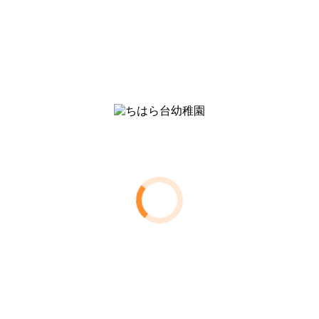
アクセス
アルバム
先生が紹介する本
保護者向け写真販売
ちはら台幼稚園
学校法人阿弥陀寺教育学園
ちはら台幼稚園
〒290-0142
千葉県市原市ちはら台南6-30
Tel:0436-52-2526
理事長 宇野弘願
右側の「 + 」をクリックするとサブメニューが開きます
トップページ
入園のご案内