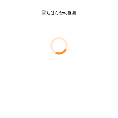
学校法人阿弥陀寺教育学園
ちはら台幼稚園
〒290-0142
千葉県市原市ちはら台南6-30
Tel:0436-52-2526
理事長 宇野弘願
右側の「 + 」をクリックするとサブメニューが開きます
トップページ
入園のご案内
instagramはこちら
教育目標
教育方針
基本的生活習慣
保育内容
年間行事
アルバム
プライバシーポリシー
園からのお知らせ
園児用
各種資料ダウンロード