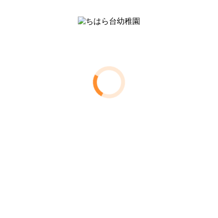
〒290-0142
千葉県市原市ちはら台南6-30
Tel:0436-52-2526
理事長 宇野弘願
右側の「 + 」をクリックするとサブメニューが開きます
トップページ
入園のご案内
instagramはこちら
教育目標
教育方針
基本的生活習慣
保育内容
年間行事
アルバム
プライバシーポリシー
園からのお知らせ
園児用
各種資料ダウンロード
今日の幼稚園